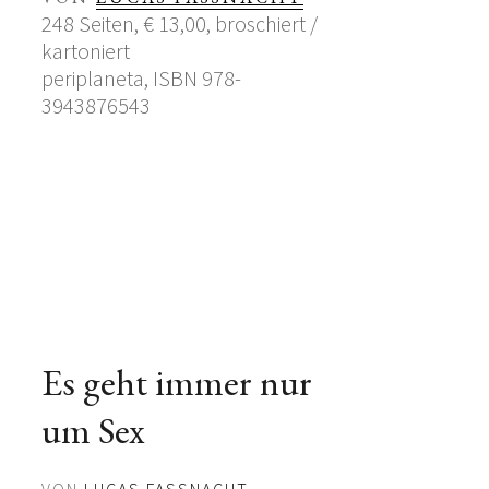
248 Seiten, € 13,00, broschiert /
kartoniert
periplaneta, ISBN 978-
3943876543
Es geht immer nur
um Sex
VON
LUCAS FASSNACHT