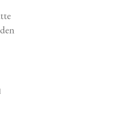
tte
nden
l