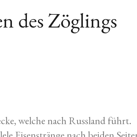
n des Zöglings
recke, welche nach Russland führt.
llele Eisenstränge nach beiden Seite