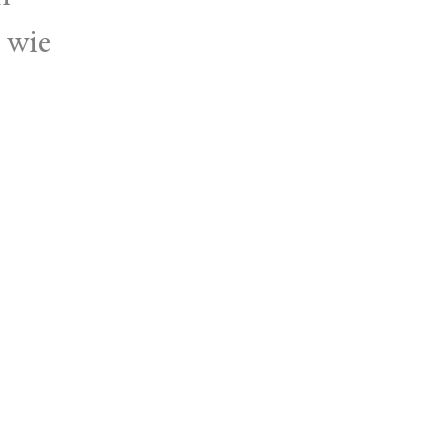
 wie
d