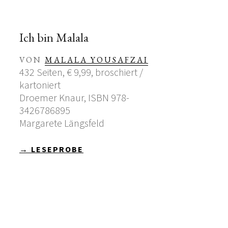
Ich bin Malala
VON
MALALA YOUSAFZAI
432 Seiten, € 9,99, broschiert /
kartoniert
Droemer Knaur, ISBN 978-
3426786895
Margarete Längsfeld
→ LESEPROBE